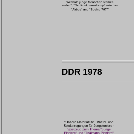
Weshalb junge Menschen sterben
wollen", "Der Konkurrenzkampf zwischen
"Airbus" und "Boeing 767""
DDR 1978
"Unsere Materialtüte - Bastel- und
Spielanregungen für Jungpioniere -
Spielzeug zum Thema "Junge
Pioniere" und "Thälmann-Pioniere"