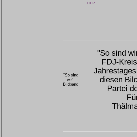
HIER
"So sind wi
FDJ-Kreisl
Jahrestages 
"So sind
diesen Bil
wir",
Bildband
Partei de
Fü
Thälma