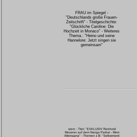
FRAU im Spiegel -
"Deutschlands große Frauen-
Zeitschrift" - Titelgeschichte:
"Glückliche Caroline: Die
Hochzeit in Monaco" - Weiteres
Thema.: "Heino und seine
Hannelore: Jetzt singen sie
gemeinsam"
stern - Titel: "EXKLUSIV Reinhold
Messner auf dem Nanga Parbat - Mein
Alleingang" - Themen z.B: "Selbstmord: