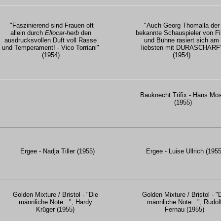
"Faszinierend sind Frauen oft
"Auch Georg Thomalla der
allein durch
Ellocar-herb
den
bekannte Schauspieler von F
ausdrucksvollen Duft voll Rasse
und Bühne rasiert sich am
und Temperament! - Vico Torriani"
liebsten mit DURASCHARF
(1954)
(1954)
Bauknecht Trifix - Hans Mo
(1955)
Ergee - Nadja Tiller (1955)
Ergee - Luise Ullrich (1955
Golden Mixture / Bristol - "Die
Golden Mixture / Bristol - "
männliche Note...", Hardy
männliche Note...", Rudol
Krüger (1955)
Fernau (1955)