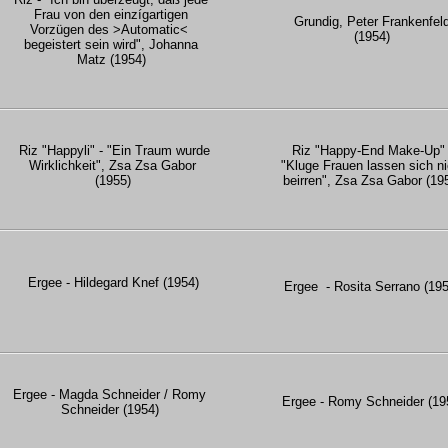
Frau von den einzígartigen
Grundig, Peter Frankenfel
Vorzügen des >Automatic<
(1954)
begeistert sein wird", Johanna
Matz (1954)
Riz "Happyli" - "Ein Traum wurde
Riz "Happy-End Make-Up" 
Wirklichkeit", Zsa Zsa Gabor
"Kluge Frauen lassen sich ni
(1955)
beirren", Zsa Zsa Gabor (19
Ergee - Hildegard Knef (1954)
Ergee - Rosita Serrano (195
Ergee - Magda Schneider / Romy
Ergee - Romy Schneider (19
Schneider (1954)