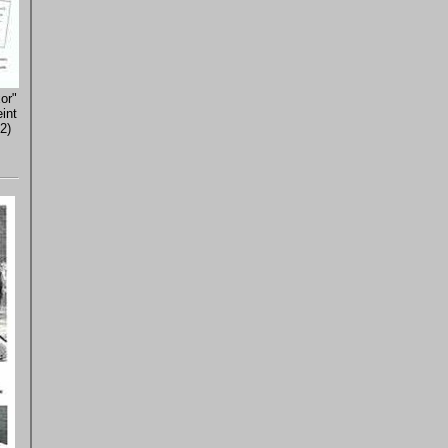
or"
int
2)