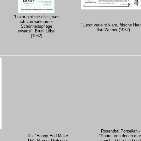
"Luxor gibt mir alles, was
ich von wirksamer
"Luxor verleiht klare, frische Haut
Schönheitspflege
Ilse Werner (1952)
erwarte", Bruni Löbel
(1952)
Rosenthal Porzellan -
Riz "Happy-End Make-
"Paare, von denen ma
Up", Margot Hielscher
spricht: Gitta Lind und