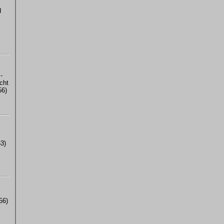
d
-
cht
56)
3)
56)