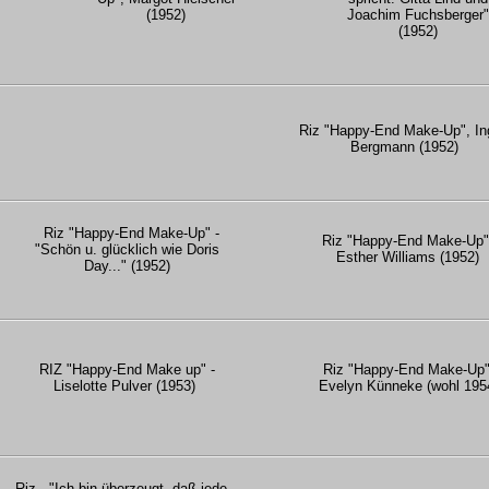
(1952)
Joachim Fuchsberger"
(1952)
Riz "Happy-End Make-Up", In
Bergmann (1952)
Riz "Happy-End Make-Up" -
Riz "Happy-End Make-Up"
"Schön u. glücklich wie Doris
Esther Williams (1952)
Day..." (1952)
RIZ "Happy-End Make up" -
Riz "Happy-End Make-Up"
Liselotte Pulver (1953)
Evelyn Künneke (wohl 195
Riz - "Ich bin überzeugt, daß jede