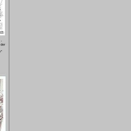
 -
 der
y"