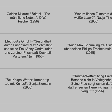
Golden Mixture / Bristol - "Die
"Warum lieben Filmstars d
männliche Note...", O.W.
weiße Luxor?", Nadja Tille
Fischer (1956)
(1956)
Electro-As GmbH - "Gesundheit
durch Frischsaft! Max Schmeling
"Auch Max Schmeling freut si
und seine Frau Anny Ondra luden
über seinen Philips-Trockenrasie
uns zu einer Frischsaft-Cocktail-
(1955)
Party ein." (um 1956)
""Knirps-Wetter" bring Diet
"Bei Knirps-Wetter: Immer tip-
Borsche nicht in Verlegenhei
top mit Knirps!", Sonja Ziemann
Seine Frau sorgt schon dafü
(1956)
daß er seinen Herren-Knirps n
vergißt." (1956)