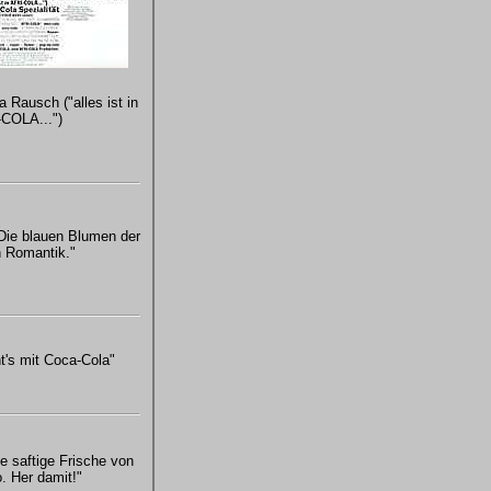
a Rausch ("alles ist in
COLA...")
"Die blauen Blumen der
 Romantik."
t's mit Coca-Cola"
e saftige Frische von
. Her damit!"