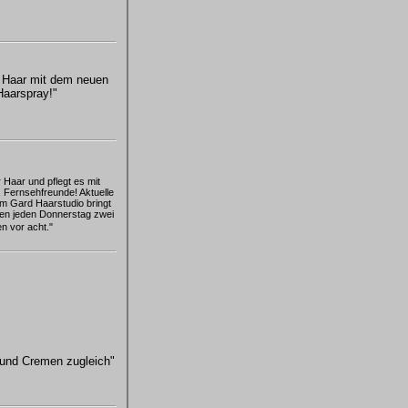
s Haar mit dem neuen
Haarspray!"
 Haar und pflegt es mit
 Fernsehfreunde! Aktuelle
em Gard Haarstudio bringt
en jeden Donnerstag zwei
n vor acht."
 und Cremen zugleich"