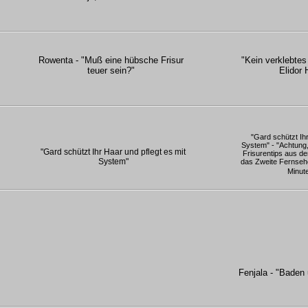
Rowenta - "Muß eine hübsche Frisur
"Kein verklebte
teuer sein?"
Elidor 
"Gard schützt Ihr
System" - "Achtung,
"Gard schützt Ihr Haar und pflegt es mit
Frisurentips aus d
System"
das Zweite Fernseh
Minute
Fenjala - "Baden