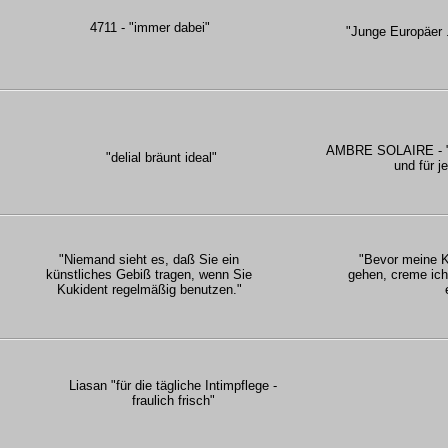
4711 - "immer dabei"
"Junge Europäer ..
AMBRE SOLAIRE - "
"delial bräunt ideal"
und für j
"Niemand sieht es, daß Sie ein
"Bevor meine K
künstliches Gebiß tragen, wenn Sie
gehen, creme ich
Kukident regelmäßig benutzen."
Liasan "für die tägliche Intimpflege -
fraulich frisch"