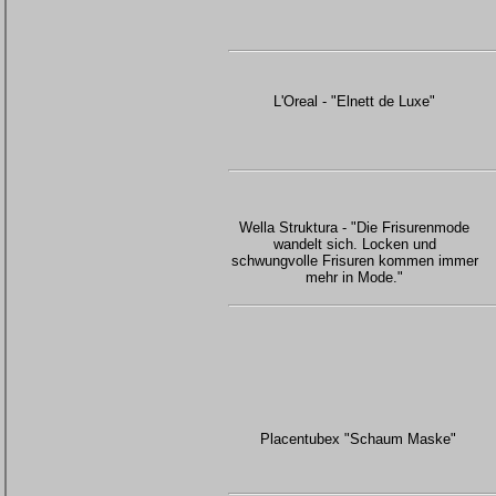
L'Oreal - "Elnett de Luxe"
Wella Struktura - "Die Frisurenmode
wandelt sich. Locken und
schwungvolle Frisuren kommen immer
mehr in Mode."
Placentubex "Schaum Maske"