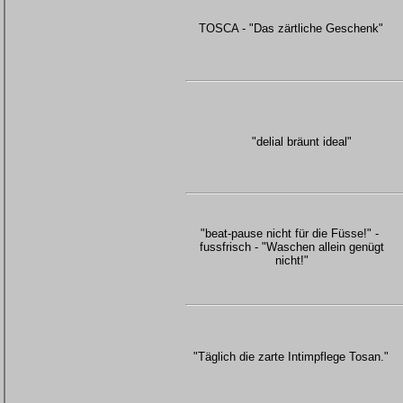
TOSCA - "Das zärtliche Geschenk"
"delial bräunt ideal"
"beat-pause nicht für die Füsse!" -
fussfrisch - "Waschen allein genügt
nicht!"
"Täglich die zarte Intimpflege Tosan."