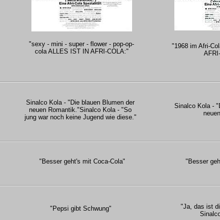
"sexy - mini - super - flower - pop-op-
"1968 im Afri-Col
cola ALLES IST IN AFRI-COLA:"
AFRI-
Sinalco Kola - "Die blauen Blumen der
Sinalco Kola - 
neuen Romantik."Sinalco Kola - "So
neuen
jung war noch keine Jugend wie diese."
"Besser geht's mit Coca-Cola"
"Besser geh
"Ja, das ist di
"Pepsi gibt Schwung"
Sinalco