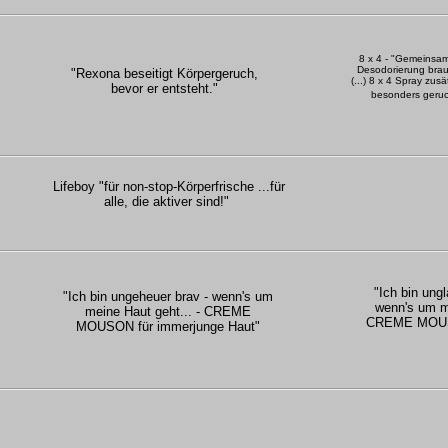
8 x 4 - "Gemeinsam 
Desodorierung brau
"Rexona beseitigt Körpergeruch,
(...) 8 x 4 Spray zus
bevor er entsteht."
besonders geruc
Lifeboy "für non-stop-Körperfrische ...für
alle, die aktiver sind!"
"Ich bin ungl
"Ich bin ungeheuer brav - wenn's um
wenn's um me
meine Haut geht... - CREME
CREME MOUSO
MOUSON für immerjunge Haut"