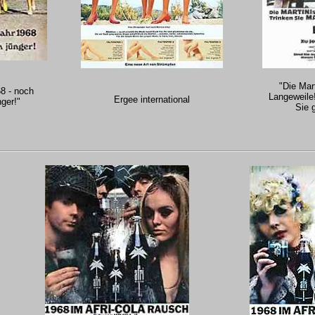
"Die Mar
68 - noch
Langeweile!
Ergee international
ger!"
Sie 