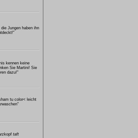
 die Jungen haben ihn
tdeckt!"
nis kennen keine
nken Sie Martini! Sie
ren dazu!"
ham tu color< leicht
arwaschen"
rzkopf
taft