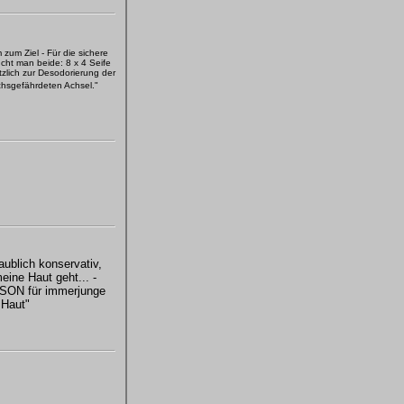
zum Ziel - Für die sichere
cht man beide: 8 x 4 Seife
ätzlich zur Desodorierung der
hsgefährdeten Achsel."
aublich konservativ,
ine Haut geht... -
N für immerjunge
Haut"