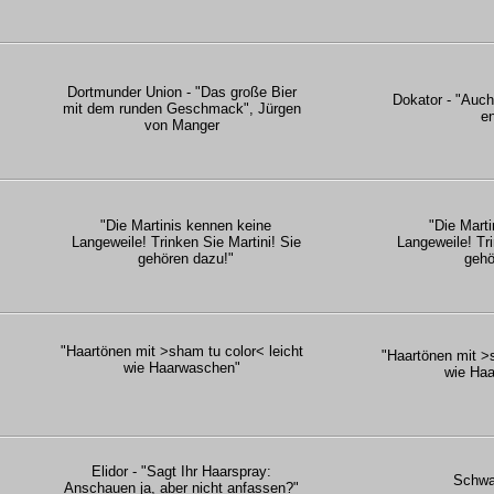
Dortmunder Union - "Das große Bier
Dokator - "Auch
mit dem runden Geschmack", Jürgen
en
von Manger
"Die Martinis kennen keine
"Die Marti
Langeweile! Trinken Sie Martini! Sie
Langeweile! Tri
gehören dazu!"
gehö
"Haartönen mit >sham tu color< leicht
"Haartönen mit >s
wie Haarwaschen"
wie Ha
Elidor - "Sagt Ihr Haarspray:
Schwa
Anschauen ja, aber nicht anfassen?"