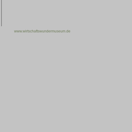
www.wirtschaftswundermuseum.de