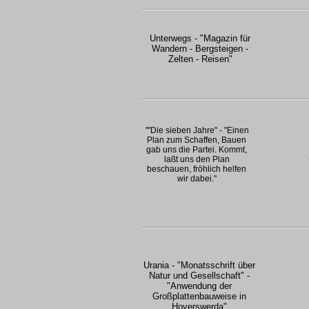
Unterwegs - "Magazin für
Wandern - Bergsteigen -
Zelten - Reisen"
"
"Die sieben Jahre" - "Einen
Plan zum Schaffen, Bauen
gab uns die Partei. Kommt,
laßt uns den Plan
beschauen, fröhlich helfen
wir dabei."
Urania - "Monatsschrift über
Natur und Gesellschaft" -
"Anwendung der
Großplattenbauweise in
Hoyerswerda"