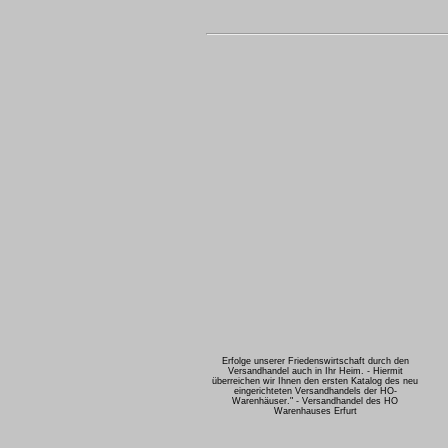
Erfolge unserer Friedenswirtschaft durch den
Versandhandel auch in Ihr Heim. - Hiermit
überreichen wir Ihnen den ersten Katalog des neu
eingerichteten Versandhandels der HO-
Warenhäuser." - Versandhandel des HO
Warenhauses Erfurt