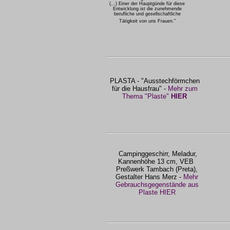
(...) Einer der Hauptgünde für diese
Entwicklung ist die zunehmende
berufliche und gesellschaftliche
Tätigkeit von uns Frauen."
PLASTA - "Ausstechförmchen
für die Hausfrau" -
Mehr zum
Thema "Plaste"
HIER
Campinggeschirr, Meladur,
Kannenhöhe 13 cm, VEB
Preßwerk Tambach (Preta),
Gestalter Hans Merz -
Mehr
Gebrauchsgegenstände aus
Plaste HIER