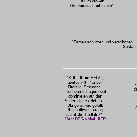
DM im großen
Osterpreisausschreiben"
"Farben schützen und verschönen", 
Gestalt
"KULTUR im HEIM",
Zeitschrift - "Unser
Z
Titelbild: Sitzmöbel,
d
Tische und Liegemöbel
dominieren auf den
Seiten dieses Heftes. -
Übrigens, wie gefällt
Ihnen dieses streng
sachliche Titelbild?" -
Mehr DDR-Möbel HIER