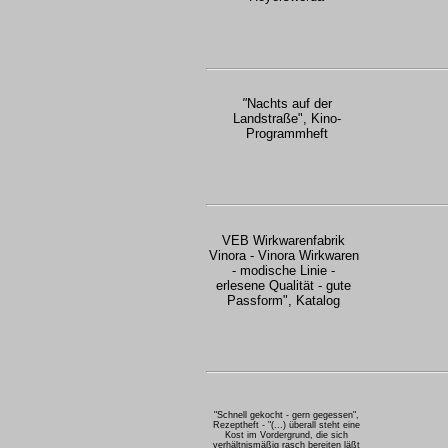
"
Nachts auf der
Landstraße", Kino-
Programmheft
VEB Wirkwarenfabrik
Vinora - Vinora Wirkwaren
- modische Linie -
erlesene Qualität - gute
Passform", Katalog
"Schnell gekocht - gern gegessen",
Rezeptheft - "(...) überall steht eine
Kost im Vordergrund, die sich
verhältnismäßig rasch bereiten läßt