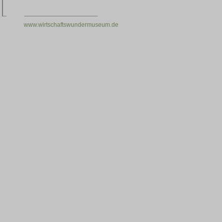
www.wirtschaftswundermuseum.de