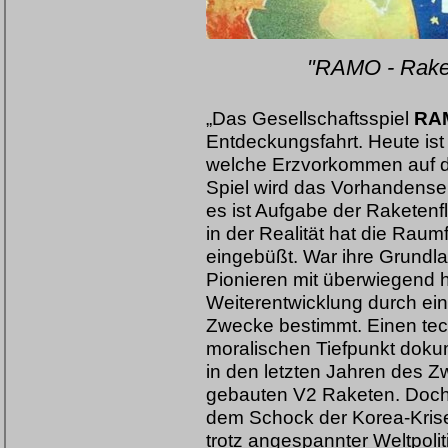
"RAMO - Rake
„Das Gesellschaftsspiel
RA
Entdeckungsfahrt. Heute is
welche Erzvorkommen auf de
Spiel wird das Vorhanden
es ist Aufgabe der Raketenf
in der Realität hat die Raum
eingebüßt. War ihre Grundl
Pionieren mit überwiegend h
Weiterentwicklung durch eine
Zwecke bestimmt. Einen te
moralischen Tiefpunkt dok
in den letzten Jahren des Z
gebauten V2 Raketen. Doch
dem Schock der Korea-Krise
trotz angespannter Weltpoli